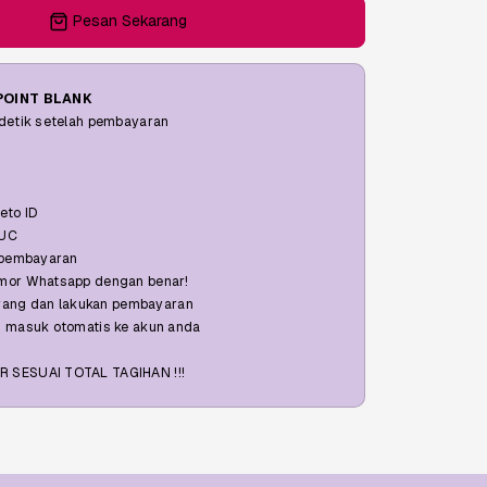
Pesan Sekarang
POINT BLANK
 detik setelah pembayaran
eto ID
 UC
e pembayaran
mor Whatsapp dengan benar!
karang dan lakukan pembayaran
n masuk otomatis ke akun anda
 SESUAI TOTAL TAGIHAN !!!