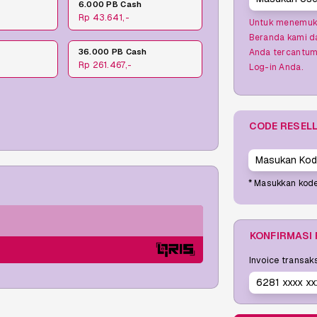
6.000 PB Cash
Rp 43.641,-
Untuk menemuka
Beranda kami da
Anda tercantum 
h
36.000 PB Cash
Rp 261.467,-
Log-in Anda.
CODE RESEL
* Masukkan kode
KONFIRMASI
Invoice transak