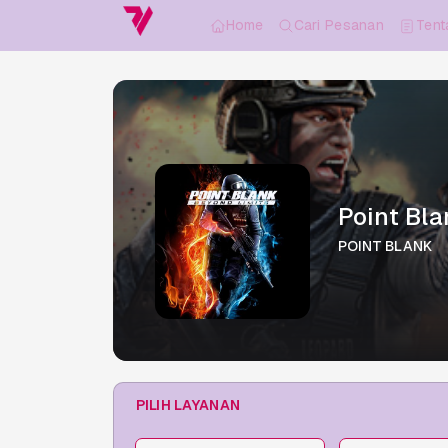
Home
Cari Pesanan
Tent
Point Bl
POINT BLANK
PILIH LAYANAN