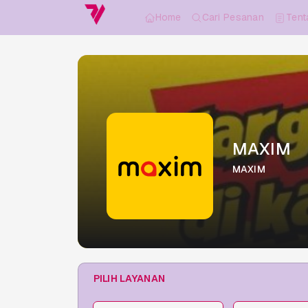
Home
Cari Pesanan
Tent
MAXIM
MAXIM
PILIH LAYANAN