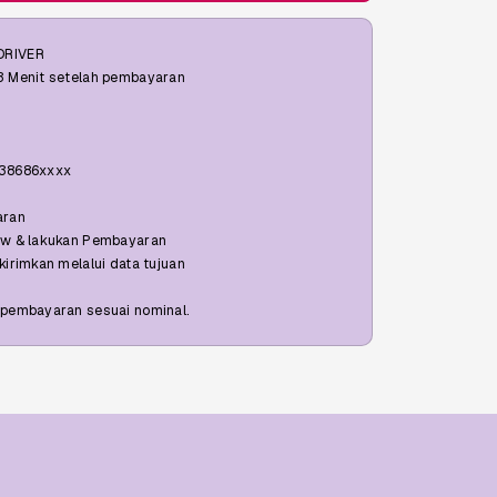
DRIVER
3 Menit setelah pembayaran
138686xxxx
aran
Now & lakukan Pembayaran
kirimkan melalui data tujuan
 pembayaran sesuai nominal.